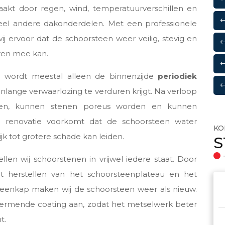
raakt door regen, wind, temperatuurverschillen en
 veel andere dakonderdelen. Met een professionele
j ervoor dat de schoorsteen weer veilig, stevig en
aren mee kan.
en wordt meestal alleen de binnenzijde
periodiek
renlange verwaarlozing te verduren krijgt. Na verloop
ken, kunnen stenen poreus worden en kunnen
e renovatie voorkomt dat de schoorsteen water
KO
ijk tot grotere schade kan leiden.
S
llen wij schoorstenen in vrijwel iedere staat. Door
t herstellen van het schoorsteenplateau en het
teenkap maken wij de schoorsteen weer als nieuw.
rmende coating aan, zodat het metselwerk beter
t.