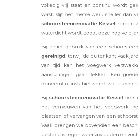
volledig vrij staat en continu wordt ge
vorst, slijt het metselwerk sneller dan
schoorsteenrenovatie Kessel
zorgen wi
waterdicht wordt, zodat deze nog vele j
Bij actief gebruik van een schoorste
gereinigd
, terwijl de buitenkant vaak ja
van tijd kan het voegwerk verzwak
aansluitingen gaan lekken. Een goed
opneemt of instabiel wordt, wat uiteindel
Bij
schoorsteenrenovatie Kessel
herste
het vernieuwen van het voegwerk, he
plaatsen of vervangen van een schoors
Vaak brengen we bovendien een besche
bestand is tegen weersinvloeden en voch