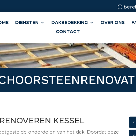
berei
OME
DIENSTEN
DAKBEDEKKING
OVER ONS
F
CONTACT
CHOORSTEENRENOVAT
RENOVEREN KESSEL
ootgestelde onderdelen van het dak. Doordat deze