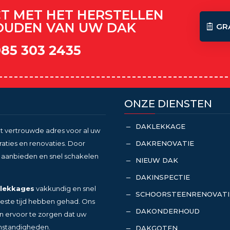
CT MET HET HERSTELLEN
OUDEN VAN UW DAK
GR
085 303 2435
ONZE DIENSTEN
DAKLEKKAGE
K
t vertrouwde adres voor al uw
DAKRENOVATIE
ies en renovaties. Door
K
en aanbieden en snel schakelen
NIEUW DAK
K
DAKINSPECTIE
K
lekkages
vakkundig en snel
SCHOORSTEENRENOVATI
K
ste tijd hebben gehad. Ons
DAKONDERHOUD
K
en ervoor te zorgen dat uw
mstandigheden.
DAKGOTEN
K